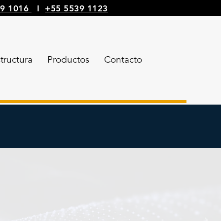
39 1016
I
+55 5539 1123
structura
Productos
Contacto
gocio con
soluciones de