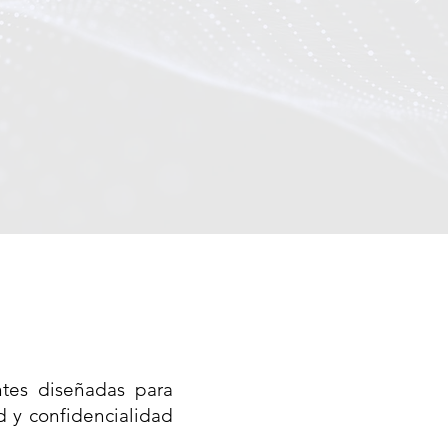
eñadas para proteger tus
operaciones frente a amenazas
ás sofisticadas.
ntes diseñadas para
d y confidencialidad