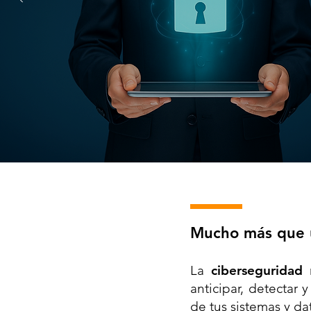
Mucho más que u
La
ciberseguridad
r
anticipar, detectar
de tus sistemas y da