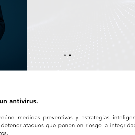
Ciberseguridad
dis
datos, sistemas y 
digitales cada vez m
n antivirus.
eúne medidas preventivas y estrategias intelige
 y detener ataques que ponen en riesgo la integrida
tos.