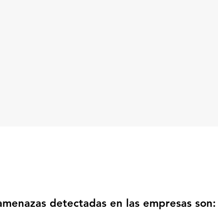
Detección e identificación
El monitoreo debe ser constante
y diario. Contar con programas
especializados de detección
temprana marca la diferencia
entre anticiparse a las amenazas
o exponer los activos críticos de
la organización.
 amenazas detectadas en las empresas son: