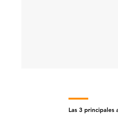
Prevención
Contar con una visibilidad total
de dispositivos, amenazas, redes,
aplicaciones, usuarios y procesos
para blindar tu operación y evitar
incidentes antes de que ocurran.
Las 3 principales